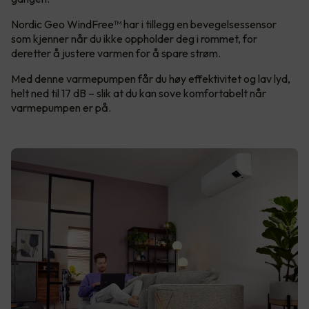
Nordic Geo WindFree™ har i tillegg en bevegelsessensor
som kjenner når du ikke oppholder deg i rommet, for
deretter å justere varmen for å spare strøm.
Med denne varmepumpen får du høy effektivitet og lav lyd,
helt ned til 17 dB – slik at du kan sove komfortabelt når
varmepumpen er på.