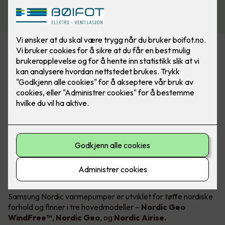
om vinteren og kjøling om sommeren!
Kommer i 3 forskjellige modeller
Samsung Nordic varmepumper er utviklet for tøffe nordiske
forhold og finner i tre hovedmodeller –
Nordic Geo
WindFree™
,
Nordic Geo
,
og
Nordic Airise.