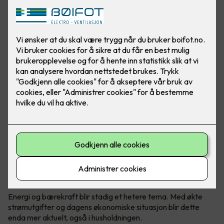
Varmepumper er ikke lenger et øyesår i hjemmet ditt.
Moderne varmepumper har utviklet seg veldig de siste
årene, både på design og teknologi.
Hvordan holde kostnadene nede?
Energi og bærekraft blir stadig et hetere tema. Med økte
strømutgifter og dagens økonomiske situasjon blir dette
enda mer aktuelt, også i husholdningen.