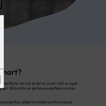
 smart?
og de fleste vet nok at det er smart. Det er også
det. Så hvorfor er det ikke enda flere som har
ed smarthus, både for bedre komfort, lavere