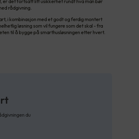
er det fortsatt litt usikkerhet rundt hva man bør
med rådgivning.
rt, i kombinasjon med et godt og ferdig montert
 helhetlig løsning som vil fungere som det skal - fra
gheten til å bygge på smarthusløsningen etter hvert.
rt
ådgivningen du