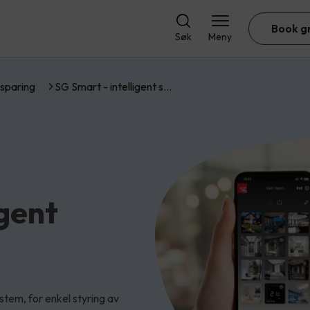
Book g
Søk
Meny
sparing
SG Smart - intelligent s…
igent
tem, for enkel styring av