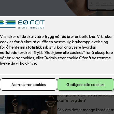
Er smart bolig
Joda, de fleste har hørt om det, 
mange som gjerne kan ønske seg 
skaffet seg det?
Selv om det er mange fordeler m