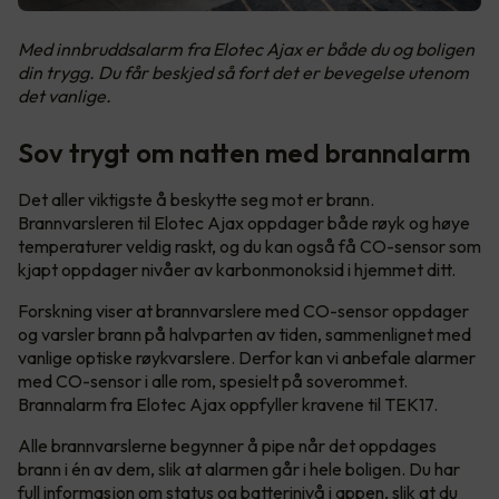
Med innbruddsalarm fra Elotec Ajax er både du og boligen
din trygg. Du får beskjed så fort det er bevegelse utenom
det vanlige.
Sov trygt om natten med brannalarm
Det aller viktigste å beskytte seg mot er brann.
Brannvarsleren til Elotec Ajax oppdager både røyk og høye
temperaturer veldig raskt, og du kan også få CO-sensor som
kjapt oppdager nivåer av karbonmonoksid i hjemmet ditt.
Forskning viser at brannvarslere med CO-sensor oppdager
og varsler brann på halvparten av tiden, sammenlignet med
vanlige optiske røykvarslere. Derfor kan vi anbefale alarmer
med CO-sensor i alle rom, spesielt på soverommet.
Brannalarm fra Elotec Ajax oppfyller kravene til TEK17.
Alle brannvarslerne begynner å pipe når det oppdages
brann i én av dem, slik at alarmen går i hele boligen. Du har
full informasjon om status og batterinivå i appen, slik at du