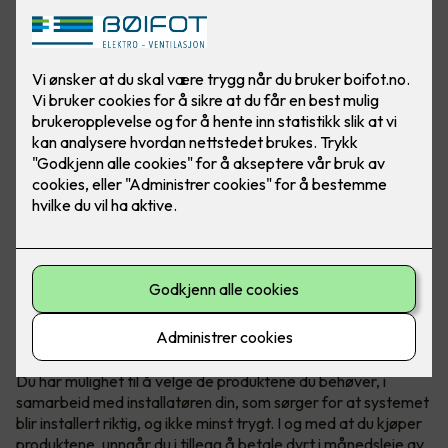
Teknologi fra Elotec redder liv
Elotec Ajax er et profesjonelt og trådløst sikkerhetssystem
som beskytter hjemmet ditt mot blant annet innbrudd, brann
og vannlekkasje - full trygghet for både deg og boligen din.
Du har mulighet til å velge de produktene du behøver, i
samarbeid med installatøren din, som sørger for at systemet
blir installert riktig, og ikke minst trygt. I og med at du kjøper
produktene, unngår du i tillegg å betale dyrt i månedsleie av