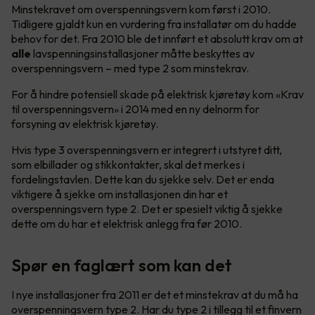
Minstekravet om overspenningsvern kom først i 2010.
Tidligere gjaldt kun en vurdering fra installatør om du hadde
behov for det. Fra 2010 ble det innført et absolutt krav om at
alle
lavspenningsinstallasjoner måtte beskyttes av
overspenningsvern – med type 2 som minstekrav.
For å hindre potensiell skade på elektrisk kjøretøy kom «Krav
til overspenningsvern» i 2014 med en ny delnorm for
forsyning av elektrisk kjøretøy.
Hvis type 3 overspenningsvern er integrert i utstyret ditt,
som elbillader og stikkontakter, skal det merkes i
fordelingstavlen. Dette kan du sjekke selv. Det er enda
viktigere å sjekke om installasjonen din har et
overspenningsvern type 2. Det er spesielt viktig å sjekke
dette om du har et elektrisk anlegg fra før 2010.
Spør en faglært som kan det
I nye installasjoner fra 2011 er det et minstekrav at du må ha
overspenningsvern type 2. Har du type 2 i tillegg til et finvern