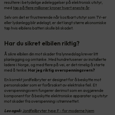
resultere i betydelige ødeleggelser på elektronisk utstyr,
med
tap på flere millioner kroner hvert eneste år
.
Selv om det er frustrerende når kostbart utstyr som TV-er
eller lydanlegg blir ødelagt, er det langt større økonomiske
tap hvis elbilens batteri skulle bli skadet.
Har du sikret elbilen riktig?
Å sikre elbilen din mot skader fra lynnedslag krever litt
planlegging og omtanke. Med hundretusener av installerte
ladere i Norge, og med flere på vei, er det rimelig å starte
med å tenke:
Har jeg riktig overspenningsvern?
En korrekt jordfeilbryter er designet for å beskytte mot
personskader som er forårsaket av elektriske feil. Et
overspenningsvern fungerer derimot som en avgjørende
komponent for å beskytte elektroniske apparater og utstyr
mot skader fra overspenning i strømnettet.
Les også:
Jordfeilbryter type F - for moderne hjem