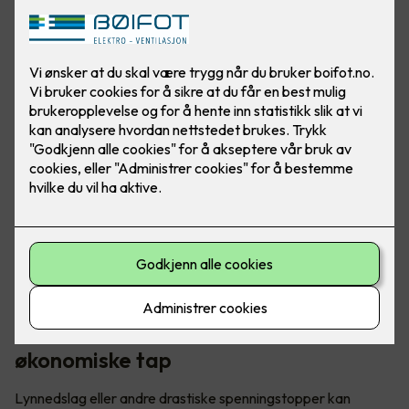
Mange velger å sikre verdifull elektronikk ved hjelp av et
såkalt finvern. Men hva gjør du med elbilen som står og lader
i garasjen?
Lynnedslag kan forårsake store
økonomiske tap
Lynnedslag eller andre drastiske spenningstopper kan