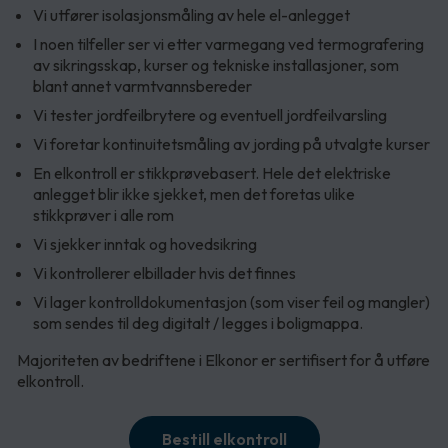
Vi utfører isolasjonsmåling av hele el-anlegget
I noen tilfeller ser vi etter varmegang ved termografering
av sikringsskap, kurser og tekniske installasjoner, som
blant annet varmtvannsbereder
Vi tester jordfeilbrytere og eventuell jordfeilvarsling
Vi foretar kontinuitetsmåling av jording på utvalgte kurser
En elkontroll er stikkprøvebasert. Hele det elektriske
anlegget blir ikke sjekket, men det foretas ulike
stikkprøver i alle rom
Vi sjekker inntak og hovedsikring
Vi kontrollerer elbillader hvis det finnes
Vi lager kontrolldokumentasjon (som viser feil og mangler)
som sendes til deg digitalt / legges i boligmappa.
Majoriteten av bedriftene i Elkonor er sertifisert for å utføre
elkontroll.
Bestill elkontroll