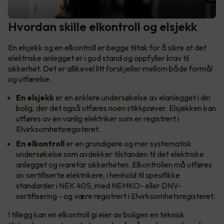
Hvordan skille elkontroll og elsjekk
En elsjekk og en elkontroll er begge tiltak for å sikre at det
elektriske anlegget er i god stand og oppfyller krav til
sikkerhet. Det er allikevel litt forskjeller mellom både formål
og utførelse.
En
elsjekk
er en enklere undersøkelse av elanlegget i din
bolig, der det også utføres noen stikkprøver. Elsjekken kan
utføres av en vanlig elektriker som er registrert i
Elvirksomhetsregisteret.
En
elkontroll
er en grundigere og mer systematisk
undersøkelse som avdekker tilstanden til det elektriske
anlegget og ivaretar sikkerheten. Elkontrollen må utføres
av sertifiserte elektrikere, i henhold til spesifikke
standarder i NEK 405, med NEMKO- eller DNV-
sertifisering - og være registrert i Elvirksomhetsregisteret.
I tillegg kan en elkontroll gi eier av boligen en teknisk