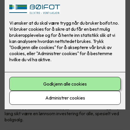
Mange borettslag og sameier er i gang med å etablere
ladeanlegg for elbiler. Flere har til nå gitt beboere tillatelse til
å installere ladere til eget bruk, men etter hvert som stadig
flere kjører elbil, vil det være helt nødvendig å ha ett
felles
ladeanlegg for hele borettslaget
. Et felles ladeanlegg vil på
lang sikt være en lønnsom investering for alle, spesielt ved
boligsalg.