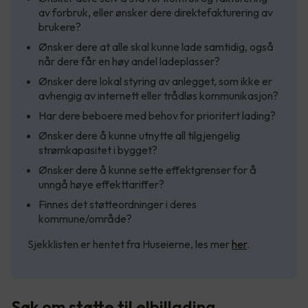
av forbruk, eller ønsker dere direktefakturering av
brukere?
Ønsker dere at alle skal kunne lade samtidig, også
når dere får en høy andel ladeplasser?
Ønsker dere lokal styring av anlegget, som ikke er
avhengig av internett eller trådløs kommunikasjon?
Har dere beboere med behov for prioritert lading?
Ønsker dere å kunne utnytte all tilgjengelig
strømkapasitet i bygget?
Ønsker dere å kunne sette effektgrenser for å
unngå høye effekttariffer?
Finnes det støtteordninger i deres
kommune/område?
Sjekklisten er hentet fra Huseierne, les mer
her
.
Søk om støtte til elbillading