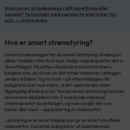
Hva koster et ladeanlegg i ditt borettslag eller
sameie? Ta kontakt med nærmeste elektriker for
pris. -- intern lenke
Hva er smart strømstyring?
Dersom ladeanlegget har dynamisk laststyring vil lading av
elbiler fordeles etter hvor mye «ledig» strømkapasitet det er
i borettslaget. På natten vil beboerne bruke lite strøm i
boligene sine, da vil mer av den totale strømmen i anlegget
sendes til bilene. Og motsatt – på ettermiddagen når
boligene bruker mye strøm, vil det være mindre strøm
tilgjengelig til lading av bil. Ved dynamisk laststyring kan man
da montere elbilladere uten å overskride maksimal
strømkapasitet i borettslaget, og man unngår det som
koster aller mest – oppgradering av strømnettet.
Laststyring er et annet begrep som gir en smart utnyttelse
strømnettet. Dynamisk lading betyr at ladestrømmen