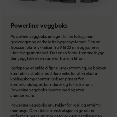
Powerline veggboks
Powerline veggboks er laget for installasjoner i
gipsvegger og andre lette byggesystemer. Den er
tilpasset platetykkelser fra 9 til 22 mm og justeres
uten tilleggsmateriell. Det er en fordel i næringsbygg
der veggtykkelsen varierer fra rom til rom.
Rørløpene er enkle å åpne i ønsket retning, og boksen
kan kobles direkte med flere enheter uten ekstra
koblingskomponenter. Boksen passer for
kontorlandskaper, korridorer og tekniske rom.
Powerline veggboks leveres med og uten
stenderfeste.
Powerline veggboks er utviklet for rask og effektiv
montasje. Den stabile konstruksjonen gir sikker
innfesting, mens smarte detaljer gjør installasjonen