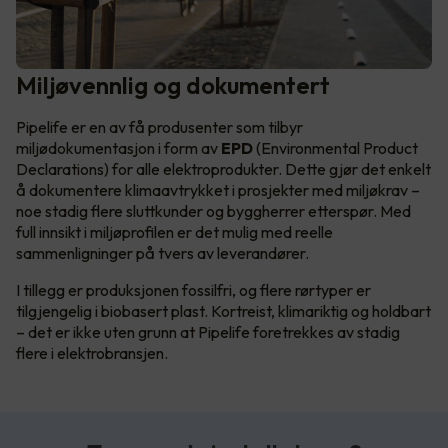
Miljøvennlig og dokumentert
Pipelife er en av få produsenter som tilbyr
miljødokumentasjon i form av
EPD
(Environmental Product
Declarations) for alle elektroprodukter. Dette gjør det enkelt
å dokumentere klimaavtrykket i prosjekter med miljøkrav –
noe stadig flere sluttkunder og byggherrer etterspør. Med
full innsikt i miljøprofilen er det mulig med reelle
sammenligninger på tvers av leverandører.
I tillegg er produksjonen fossilfri, og flere rørtyper er
tilgjengelig i biobasert plast. Kortreist, klimariktig og holdbart
– det er ikke uten grunn at Pipelife foretrekkes av stadig
flere i elektrobransjen.