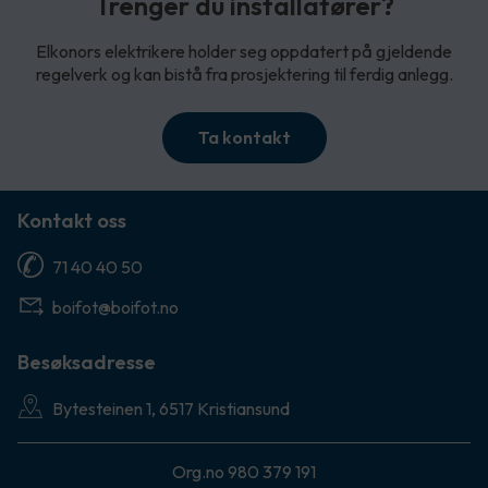
Trenger du installatører?
Elkonors elektrikere holder seg oppdatert på gjeldende
regelverk og kan bistå fra prosjektering til ferdig anlegg.
Ta kontakt
Kontakt oss
71 40 40 50
boifot@boifot.no
Besøksadresse
Bytesteinen 1, 6517 Kristiansund
Org.no 980 379 191