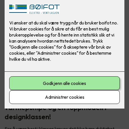
Toshiba Ask er en spektakulær
varmepumpe og en toppmodell i
designklassen!
For å være best i klassen kreves det ikke bare dyktighet,