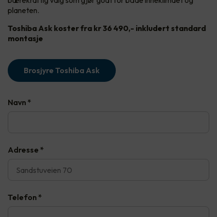
bærekraftig valg som gjør godt for både inneklimaet og
planeten.
Toshiba Ask koster fra kr 36 490,- inkludert standard
montasje
Brosjyre Toshiba Ask
Navn
*
Adresse
*
Telefon
*