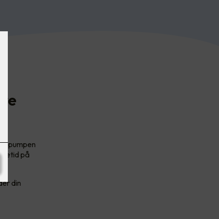
gre
varmepumpen
levetid på
der din