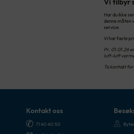
Vi tilbyr
Har du ikke se
denne måten vil
service.
Vi har faste p
Pr. 01.01.26 e
luft-luft var
Ta kontakt fo
Kontakt oss
Besøk
71 40 40 50
Bytes