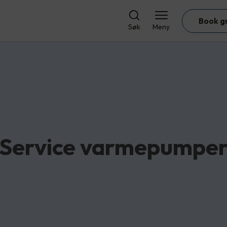
Book g
Søk
Meny
Service varmepumpe