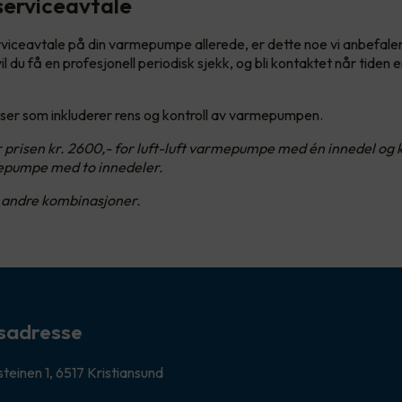
 serviceavtale
rviceavtale på din varmepumpe allerede, er dette noe vi anbefaler 
 du få en profesjonell periodisk sjekk, og bli kontaktet når tiden e
riser som inkluderer rens og kontroll av varmepumpen.
r prisen kr. 2600,- for luft-luft varmepumpe med én innedel og k
mepumpe med to innedeler.
r andre kombinasjoner.
sadresse
teinen 1, 6517 Kristiansund