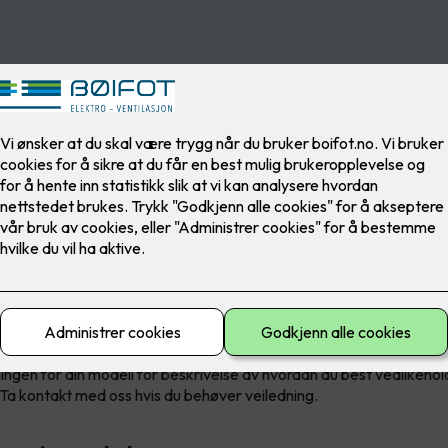
e gir optimal besparelse og len
.
timal drift og besparelse anbefaler vi at det utføres service på 
mmen med ditt eget jevnlige vedlikehold, gir service en forlenget 
.
ingen for din modell for beskrivelse av hvordan du best vedlikehol
a kontakt med oss hvis du behøver veiledning.