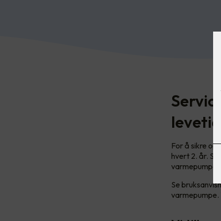
Servic
levetid
For å sikre op
hvert 2. år. Sa
varmepumpen
Se bruksanvisn
varmepumpe. T