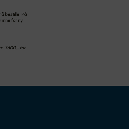
å bestille. På
r inne for ny
r. 3600,- for