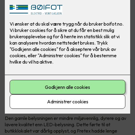
Butikken har spart masse penger på å bytte ut gamle lysrør
med nye LED-lys fra Signify. I tillegg gir de bedre lys.
Bilder: Signify, referanse: Fretex Alnabru
Utgått belysning måtte erstattes
Lysarmaturene i Fretex-butikken på Alnabru hadde
konvensjonelle lysstoffrør som inneholdt kvikksølv.
Den gamle belysningen er mindre miljøvennlig, dyrere og av
lavere kvalitet enn LED-belysning. Dette førte til at
butikklokalet var dårlig opplyst, og Fretex hadde lenge