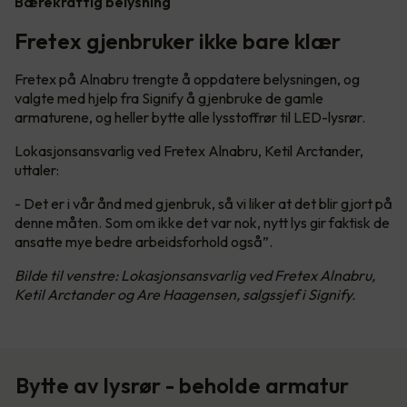
Bærekraftig belysning
Fretex gjenbruker ikke bare klær
Fretex på Alnabru trengte å oppdatere belysningen, og
valgte med hjelp fra Signify å gjenbruke de gamle
armaturene, og heller bytte alle lysstoffrør til LED-lysrør.
Lokasjonsansvarlig ved Fretex Alnabru, Ketil Arctander,
uttaler:
- Det er i vår ånd med gjenbruk, så vi liker at det blir gjort på
denne måten. Som om ikke det var nok, nytt lys gir faktisk de
ansatte mye bedre arbeidsforhold også”.
Bilde til venstre: Lokasjonsansvarlig ved Fretex Alnabru,
Ketil Arctander og Are Haagensen, salgssjef i Signify.
Bytte av lysrør - beholde armatur