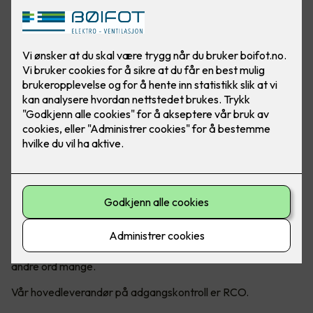
Vi leverer komplette adgangskontrollsystemer
til private og bedrifter
Vi produserer også adgangskort som kan brukes som ID-
kort med bilde og opplysninger om den ansatte. Med et
adgangskontrollsystem fra RCO erstatter en kodebrikke
eller et kort hele nøkkelknippet. En nøkkel passer kanskje
kun på én eller noen få dører, og kan ikke tidsstyres. Den kan
dessuten kopieres eller stjeles, noe som medfører dyre
sylinderbytter.
I programvaren R-CARD M5 bestemmer du selv hvilken
programmering en brikke skal ha. Du kan bruke rettigheter til
å styre brukernes tilgang til ulike dører og hvilke tider de skal
ha tilgang. Dersom en kodebrikke blir borte, kan du enkelt
slette eller blokkere den via programvaren. Kodebrikken kan
også brukes til å slå alarmen på eller av. Mulighetene er med
andre ord mange.
Vår hovedleverandør på adgangskontroll er RCO.